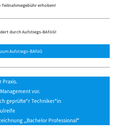
ne Teilnahmegebühr erhoben!
dert durch Aufstiegs-BAföG!
 zum Aufstiegs-BAföG
 Praxis.
e Management vor.
ich geprüfte*r Techniker*in
ulreife
eichnung „Bachelor Professional“