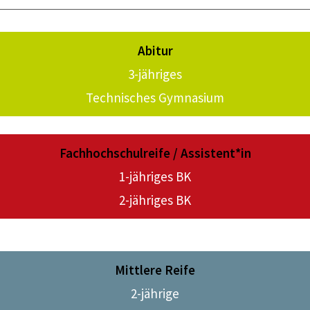
Abitur
3-jähriges
Technisches Gymnasium
Fachhochschulreife / Assistent
*in
1-jähriges BK
2-jähriges BK
Mittlere Reife
2-jährige